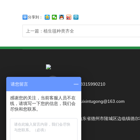
分享到：
上一篇：植生毯种类齐全
电话：18315990210
请您留言
感谢您的关注，当前客服人员不在
邮箱：huixintugong@163.com
线，请填写一下您的信息，我们会
尽快和您联系。
地址：山东省德州市陵城区边临镇德尔