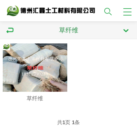
草纤维
草纤维
共
页
条
1
1