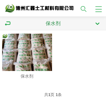
保水剂
保水剂
共
页
条
1
1