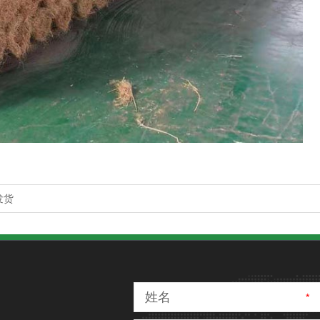
发货
姓名
*