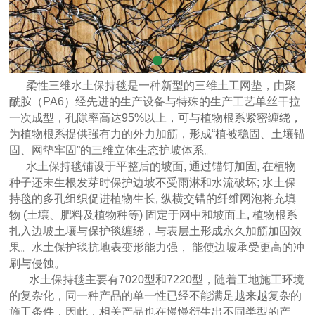
柔性三维水土保持毯
是一种新型的三维土工网垫，由聚
酰胺（PA6）经先进的生产设备与特殊的生产工艺单丝干拉
一次成型，孔隙率高达95%以上，可与植物根系紧密缠绕，
为植物根系提供强有力的外力加筋，形成“植被稳固、土壤锚
固、网垫牢固”的三维立体生态护坡体系。
水土保持毯
铺设于平整后的坡面, 通过锚钉加固, 在植物
种子还未生根发芽时保护边坡不受雨淋和水流破坏; 水土保
持毯的多孔组织促进植物生长, 纵横交错的纤维网泡将充填
物 (土壤、肥料及植物种等) 固定于网中和坡面上, 植物根系
扎入边坡土壤与保护毯缠绕，与表层土形成永久加筋加固效
果。水土保护毯抗地表变形能力强， 能使边坡承受更高的冲
刷与侵蚀。
水土保持毯
主要有7020型和7220型，随着工地施工环境
的复杂化，同一种产品的单一性已经不能满足越来越复杂的
施工条件，因此，相关产品也在慢慢衍生出不同类型的产